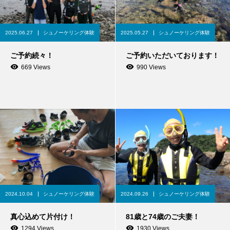
2025.06.27
シュノーケリング体験
2025.05.27
シュノーケリング体験
ご予約続々！
ご予約いただいております！
669 Views
990 Views
2024.10.04
シュノーケリング体験
2024.09.26
シュノーケリング体験
真心込めて片付け！
81歳と74歳のご夫妻！
1294 Views
1930 Views