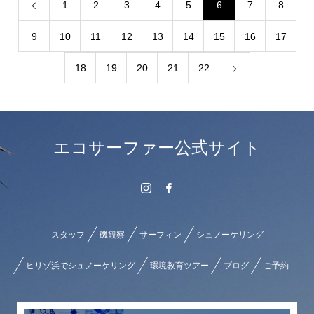
1
2
3
4
5
6
7
8
9
10
11
12
13
14
15
16
17
18
19
20
21
22
エコサーファー公式サイト
スタッフ
磯観察
サーフィン
シュノーケリング
ヒリゾ浜でシュノーケリング
環境教育ツアー
ブログ
ご予約