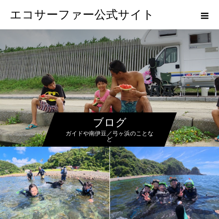
エコサーファー公式サイト
ブログ
ガイドや南伊豆／弓ヶ浜のことな
ど