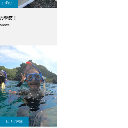
釣り
の季節！
 Views
ヒリゾ体験