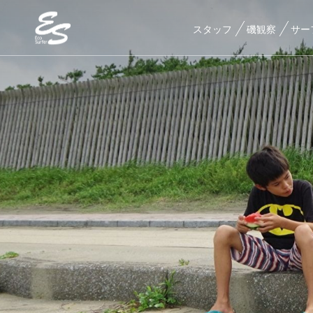
スタッフ
磯観察
サー