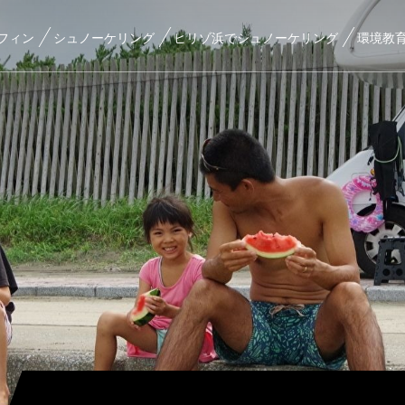
フィン
シュノーケリング
ヒリゾ浜でシュノーケリング
環境教