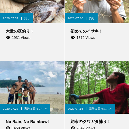
2020.07.31
釣り
2020.07.30
釣り
大量の夜釣り！
初めてのイサキ！
1931 Views
1372 Views
2020.07.28
家族＆日々のこと
2020.07.15
家族＆日々のこと
No Rain, No Rainbow!
約束のクワガタ捕り！
1458 Views
2842 Views