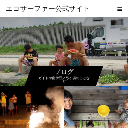
エコサーファー公式サイト
ブログ
ガイドや南伊豆／弓ヶ浜のことな
ど