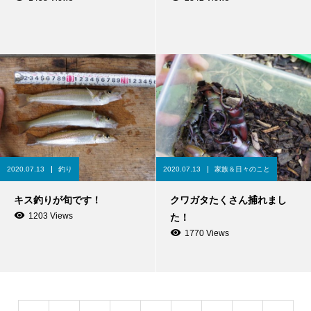
2020.07.13
釣り
2020.07.13
家族＆日々のこと
キス釣りが旬です！
クワガタたくさん捕れまし
1203 Views
た！
1770 Views