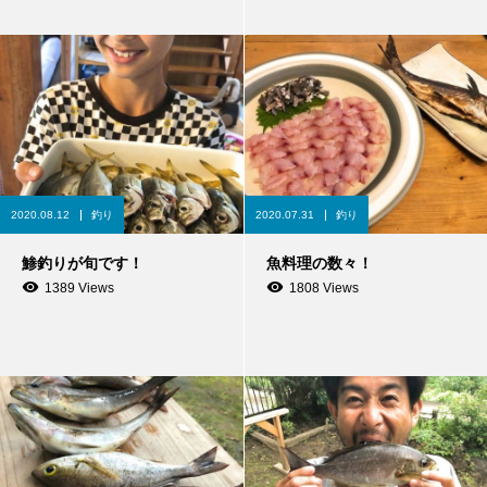
2020.08.12
釣り
2020.07.31
釣り
鯵釣りが旬です！
魚料理の数々！
1389 Views
1808 Views