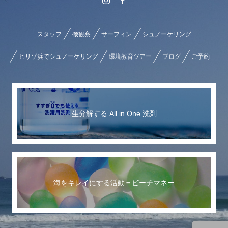
スタッフ
磯観察
サーフィン
シュノーケリング
ヒリゾ浜でシュノーケリング
環境教育ツアー
ブログ
ご予約
生分解する All in One 洗剤
海をキレイにする活動＝ビーチマネー