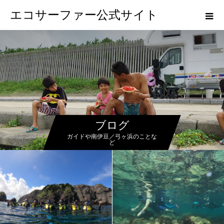
エコサーファー公式サイト
ブログ
ガイドや南伊豆／弓ヶ浜のことな
ど