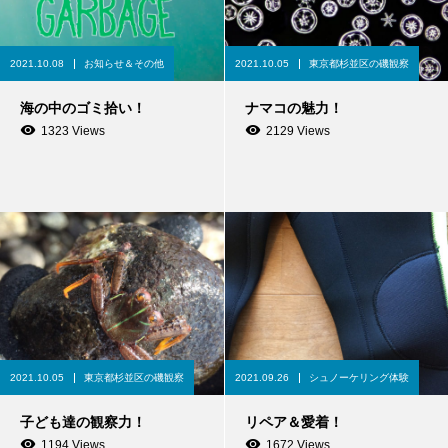
2021.10.08
お知らせ＆その他
2021.10.05
東京都杉並区の磯観察
海の中のゴミ拾い！
ナマコの魅力！
1323 Views
2129 Views
2021.10.05
東京都杉並区の磯観察
2021.09.26
シュノーケリング体験
子ども達の観察力！
リペア＆愛着！
1194 Views
1672 Views