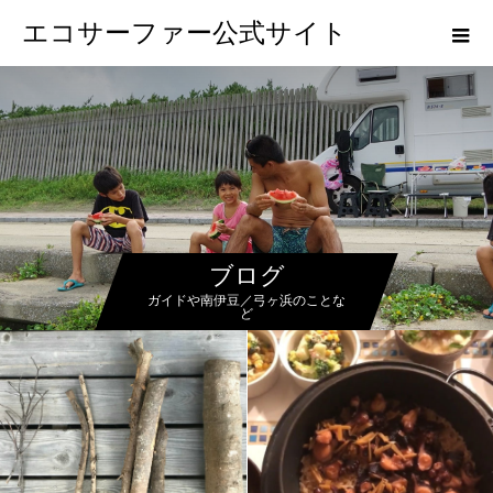
エコサーファー公式サイト
ブログ
ガイドや南伊豆／弓ヶ浜のことな
ど