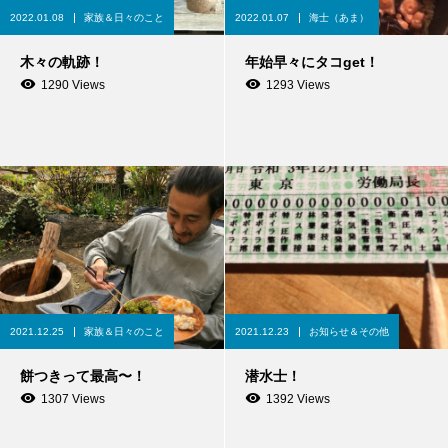
2022.01.08
家族＆日々のこと
2022.01.07
海士（あま）
木々の軌跡！
年始早々にタコget！
1290 Views
1293 Views
2021.12.25
家族＆日々のこと
2021.12.23
お知らせ＆その他
餅つきって最高〜！
潜水士！
1307 Views
1392 Views