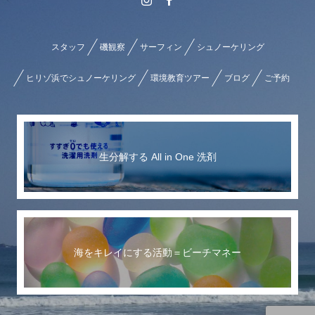
スタッフ
磯観察
サーフィン
シュノーケリング
ヒリゾ浜でシュノーケリング
環境教育ツアー
ブログ
ご予約
生分解する All in One 洗剤
海をキレイにする活動＝ビーチマネー