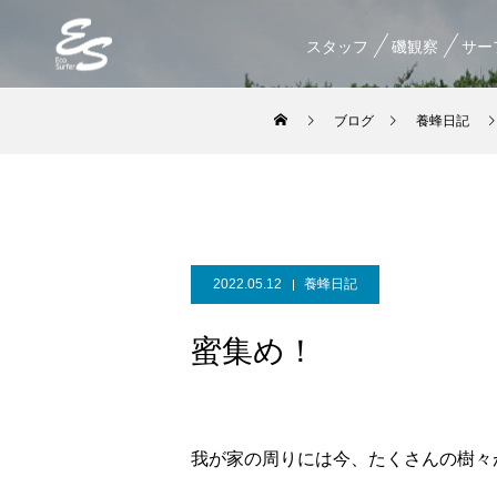
スタッフ
磯観察
サー
ブログ
養蜂日記
2022.05.12
養蜂日記
蜜集め！
我が家の周りには今、たくさんの樹々