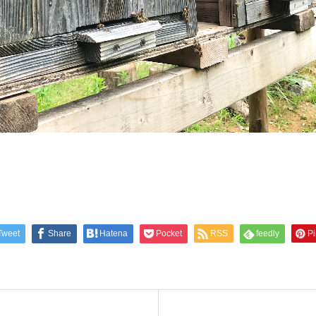
Tweet
Share
Hatena
Pocket
RSS
feedly
Pi