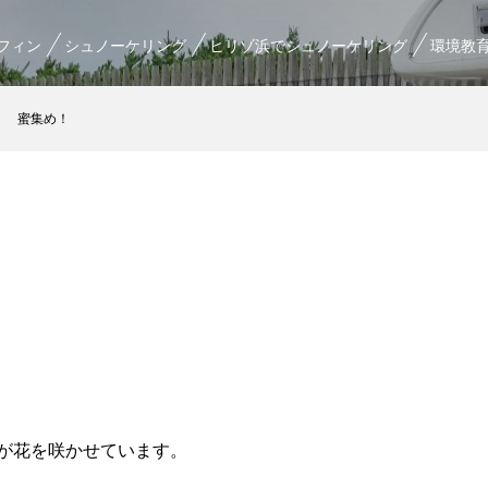
フィン
シュノーケリング
ヒリゾ浜でシュノーケリング
環境教
蜜集め！
が花を咲かせています。