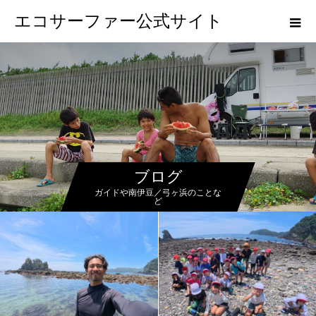
エコサーファー公式サイト
ブログ
ガイドや南伊豆／弓ヶ浜のことな
ど