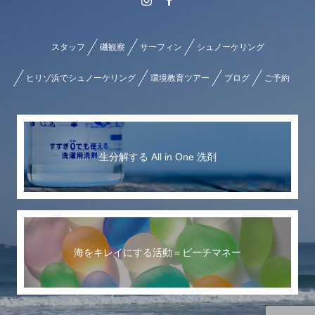
スタッフ
磯観察
サーフィン
シュノーケリング
ヒリゾ浜でシュノーケリング
環境教育ツアー
ブログ
ご予約
生分解する All in One 洗剤
海をキレイにする活動＝ビーチマネー