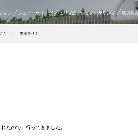
フィン
シュノーケリング
ヒリゾ浜でシュノーケリング
環境教
こと
黒船祭り！
されたので、行ってきました。