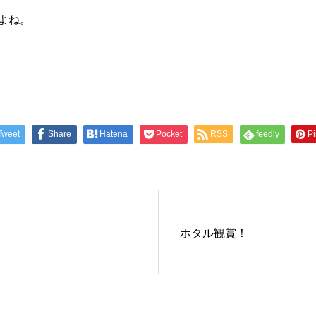
よね。
Tweet
Share
Hatena
Pocket
RSS
feedly
Pi
ホタル観賞！