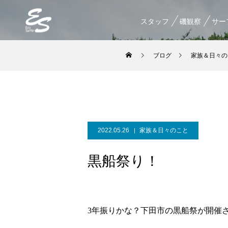
スタッフ
磯観察
サー
ブログ
家族＆日々の
2022.05.26
家族＆日々のこと
黒船祭り！
3年振りかな？下田市の黒船祭が開催