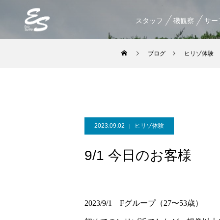
スタッフ
磯観察
サー
ブログ
ヒリゾ体験
2023.09.02
ヒリゾ体験
9/1 今日のお客様
2023/9/1 Fグループ（27〜53歳）