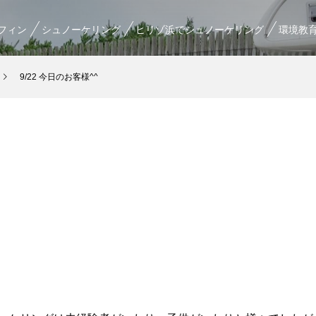
フィン
シュノーケリング
ヒリゾ浜でシュノーケリング
環境教
9/22 今日のお客様^^