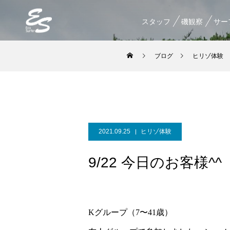
スタッフ
磯観察
サー
ブログ
ヒリゾ体験
2021.09.25
ヒリゾ体験
9/22 今日のお客様^^
Kグループ（7〜41歳）