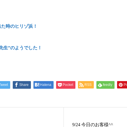
が出た時のヒリゾ浜！
！
先生”のようでした！
Tweet
Share
Hatena
Pocket
RSS
feedly
Pi
9/24 今日のお客様^^