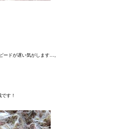
ピードが遅い気がします…。
成です！