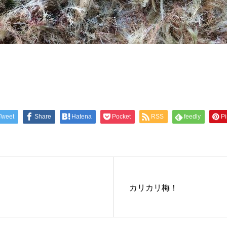
Tweet
Share
Hatena
Pocket
RSS
feedly
Pi
カリカリ梅！