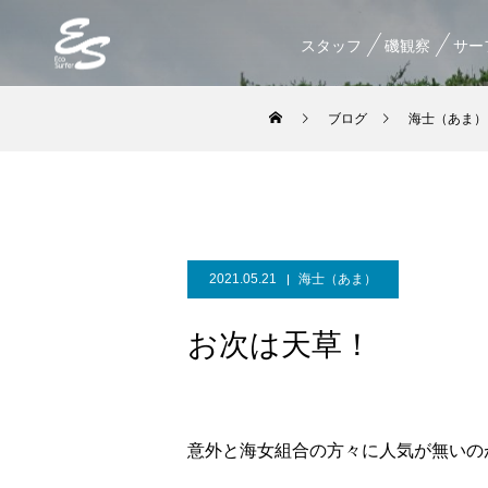
スタッフ
磯観察
サー
ブログ
海士（あま）
2021.05.21
海士（あま）
お次は天草！
意外と海女組合の方々に人気が無いの