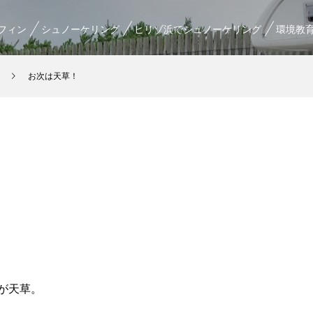
フィン
シュノーケリング
ヒリゾ浜でシュノーケリング
環境教
お次は天草！
が天草。