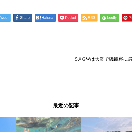
Tweet
Share
Hatena
Pocket
RSS
feedly
Pi
5月GWは大潮で磯観察に
最近の記事