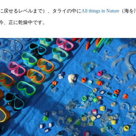
に戻せるレベルまで）、タライの中に
All things in Nature
（海を
今、正に乾燥中です。