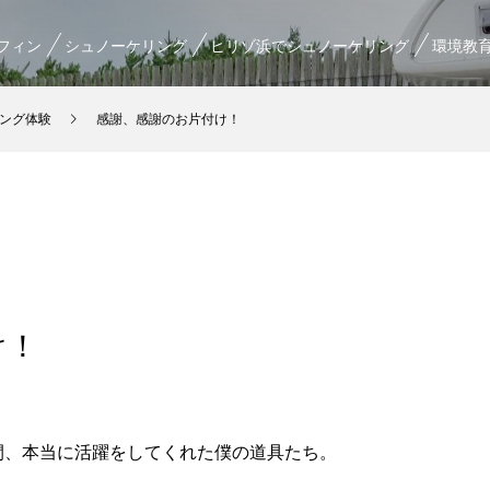
フィン
シュノーケリング
ヒリゾ浜でシュノーケリング
環境教
ング体験
感謝、感謝のお片付け！
け！
月間、本当に活躍をしてくれた僕の道具たち。