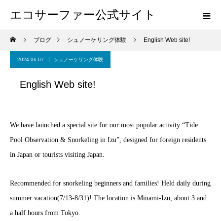
エコサーファー公式サイト
ブログ
シュノーケリング体験
English Web site!
2024.06.07
シュノーケリング体験
English Web site!
We have launched a special site for our most popular activity “Tide
Pool Observation & Snorkeling in Izu”, designed for foreign residents
in Japan or tourists visiting Japan.
Recommended for snorkeling beginners and families! Held daily during
summer vacation(7/13-8/31)! The location is Minami-Izu, about 3 and
a half hours from Tokyo.